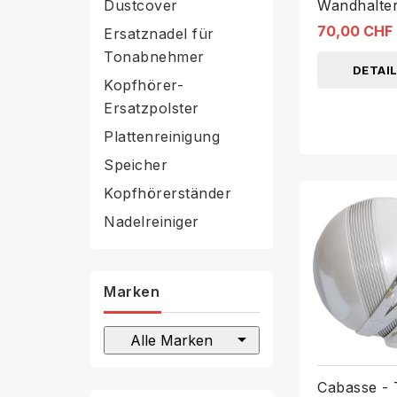
Dustcover
Wandhalter
70,00 CHF
Ersatznadel für
Tonabnehmer
DETAI
Kopfhörer-
Ersatzpolster
Plattenreinigung
Speicher
Kopfhörerständer
Nadelreiniger
Marken
arrow_drop_down
Alle Marken
Cabasse -