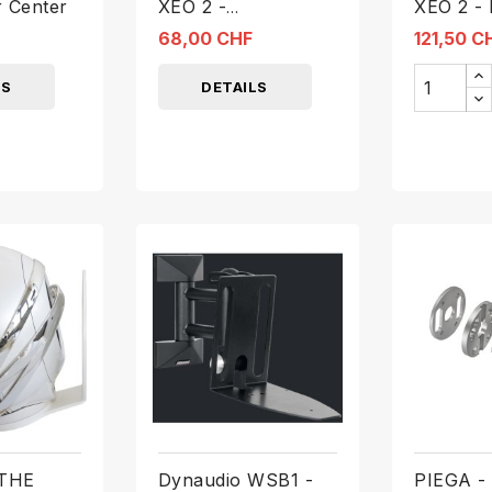
 Center
XEO 2 -
XEO 2 -
Wandhalterung
68,00 CHF
121,50 C
LS
DETAILS
 THE
Dynaudio WSB1 -
PIEGA -