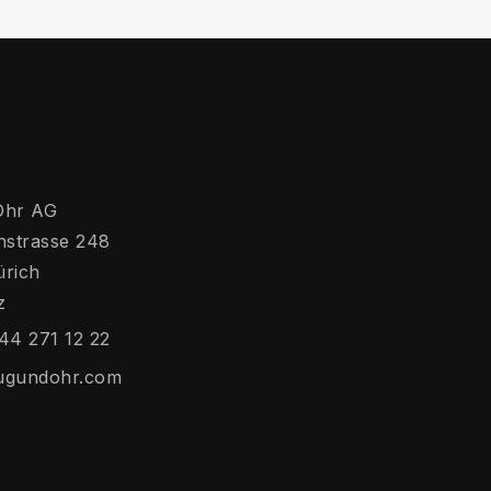
Ohr AG
hstrasse 248
ürich
z
44 271 12 22
ugundohr.com