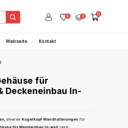
0
0
0
Webseite
Kontakt
g
Gehäuse für
& Deckeneinbau In-
en,
diverse
Kugelkopf Wandhalterungen
für
häuse für Wandeinbau In-wall
resp.