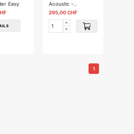
ter Easy
Acoustic -
Wandaufhängung
CHF
295,00 CHF
für COLIBRI C2
AILS
1