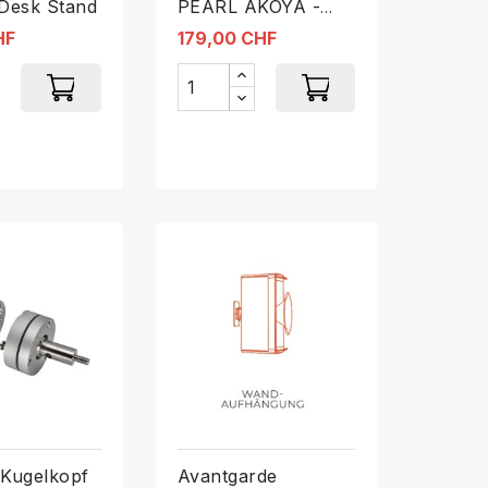
 Desk Stand
PEARL AKOYA -
Wandhalterung
HF
179,00 CHF
 Kugelkopf
Avantgarde