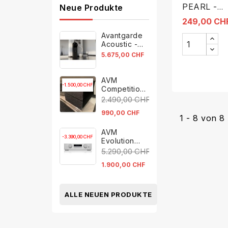
PEARL -
Neue Produkte
Wandhalte
249,00 CH
Avantgarde
Acoustic -
OPUS 1
5.675,00 CHF
AVM
-1.500,00 CHF
Competition
Mono
2.490,00 CHF
990,00 CHF
1 - 8 von 8 
AVM
-3.390,00 CHF
Evolution
C5.2
5.290,00 CHF
1.900,00 CHF
ALLE NEUEN PRODUKTE