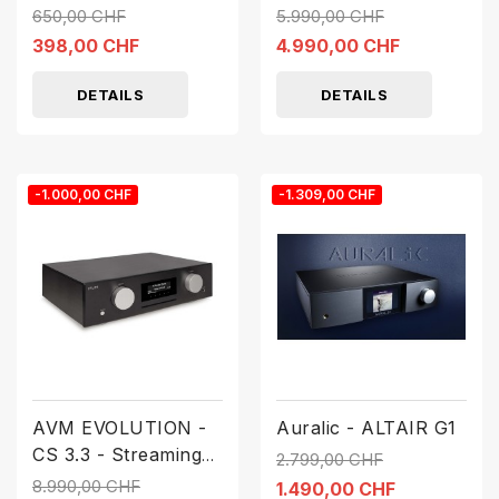
Streaming CD
650,00 CHF
5.990,00 CHF
Receiver
398,00 CHF
4.990,00 CHF
DETAILS
DETAILS
-1.000,00 CHF
-1.309,00 CHF
AVM EVOLUTION -
Auralic - ALTAIR G1
CS 3.3 - Streaming
2.799,00 CHF
CD-Receiver
8.990,00 CHF
1.490,00 CHF