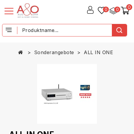
0
0
0
Sonderangebote
ALL IN ONE