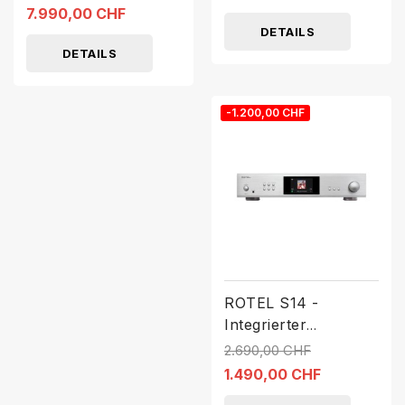
7.990,00 CHF
DETAILS
DETAILS
-1.200,00 CHF
ROTEL S14 -
Integrierter
Streaming-
2.690,00 CHF
Verstärker
1.490,00 CHF