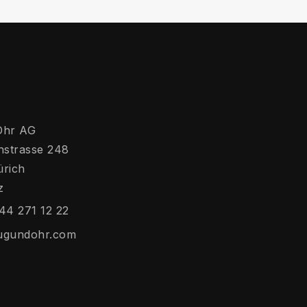
Ohr AG
hstrasse 248
ürich
z
44 271 12 22
ugundohr.com