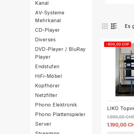
Kanal
AV-Systeme
Mehrkanal
Es 
CD-Player
Diverses
-800,00 CHF
DVD-Player / BluRay
Player
Endstufen
HiFi-Möbel
Kopfhörer
Netzfilter
Phono Elektronik
LIKO Topv
Phono Plattenspieler
1.990,00 CH
Server
1.190,00 C
Streaming