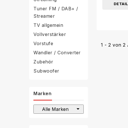
DETAI
Tuner FM / DAB+ /
Streamer
TV allgemein
Vollverstärker
Vorstufe
1 - 2 von 2 
Wandler / Converter
Zubehör
Subwoofer
Marken
arrow_drop_down
Alle Marken