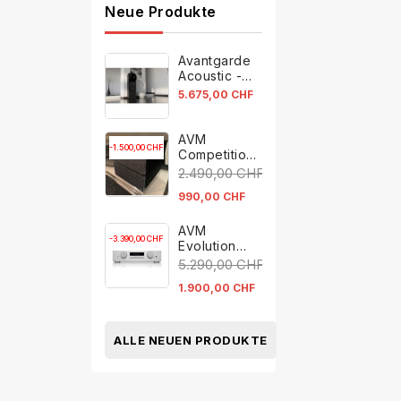
Neue Produkte
Avantgarde
Acoustic -
OPUS 1
5.675,00 CHF
AVM
-1.500,00 CHF
Competition
Mono
2.490,00 CHF
990,00 CHF
AVM
-3.390,00 CHF
Evolution
C5.2
5.290,00 CHF
1.900,00 CHF
ALLE NEUEN PRODUKTE