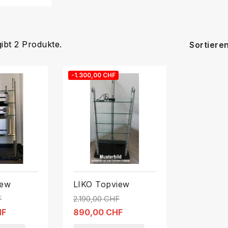
gibt 2 Produkte.
Sortiere
-1.300,00 CHF
iew
LIKO Topview
F
2.190,00 CHF
HF
890,00 CHF