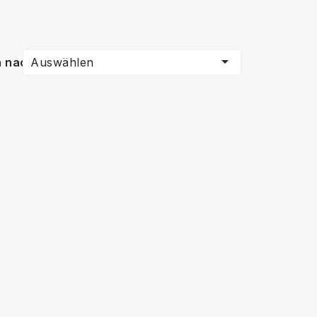

Auswählen
n nach: