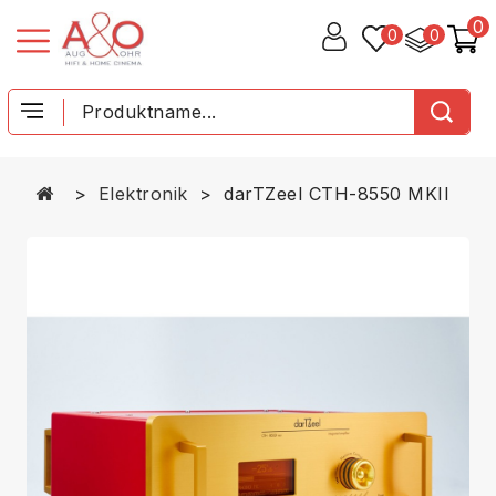
0
0
0
Elektronik
darTZeel CTH-8550 MKII