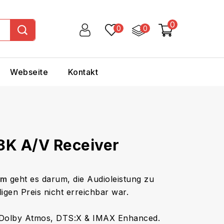
0
0
0
Webseite
Kontakt
8K A/V Receiver
em
geht es darum, die Audioleistung zu
igen Preis nicht erreichbar war.
t Dolby Atmos, DTS:X & IMAX Enhanced.