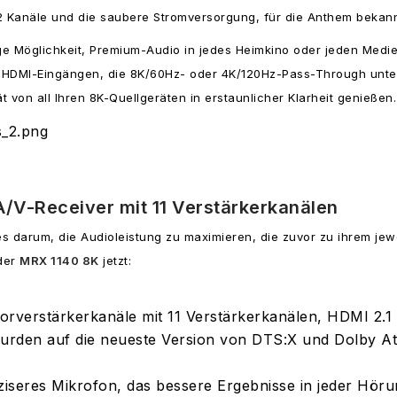
2 Kanäle und die saubere Stromversorgung, für die Anthem bekannt 
ge Möglichkeit, Premium-Audio in jedes Heimkino oder jeden Medie
8K-HDMI-Eingängen, die 8K/60Hz- oder 4K/120Hz-Pass-Through unte
 von all Ihren 8K-Quellgeräten in erstaunlicher Klarheit genießen.
A/V-Receiver mit 11 Verstärkerkanälen
 darum, die Audioleistung zu maximieren, die zuvor zu ihrem jewe
 der
MRX 1140 8K
jetzt:
 Vorverstärkerkanäle mit 11 Verstärkerkanälen, HDMI 2.
wurden auf die neueste Version von DTS:X und Dolby Atm
äziseres Mikrofon, das bessere Ergebnisse in jeder Hör