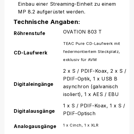
Einbau einer Streaming-Einheit zu einem
MP 8.2 aufgerüstet werden.
Technische Angaben:
OVATION 803 T
Röhrenstufe
TEAC Pure CD-Laufwerk mit
federmontiertem Steckplatz,
CD-Laufwerk
exklusiv für AVM
2 x S / PDIF-Koax, 2 x S /
PDIF-Optik, 1 x USB B
Digitaleingänge
asynchron (galvanisch
isoliert), 1 x AES / EBU
1 x S / PDIF-Koax, 1 x S /
Digitalausgänge
PDIF-Optisch
1 x Cinch, 1 x XLR
Analogausgänge