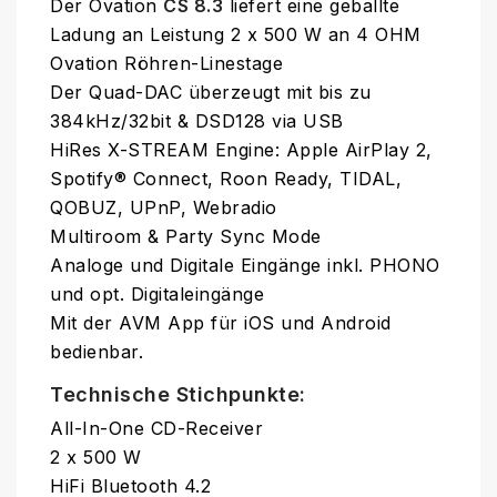
Der Ovation
CS 8.3
liefert eine geballte
Ladung an Leistung 2 x 500 W an 4 OHM
Ovation Röhren-Linestage
Der Quad-DAC überzeugt mit bis zu
384kHz/32bit & DSD128 via USB
HiRes X-STREAM Engine: Apple AirPlay 2,
Spotify® Connect, Roon Ready, TIDAL,
QOBUZ, UPnP, Webradio
Multiroom & Party Sync Mode
Analoge und Digitale Eingänge inkl. PHONO
und opt. Digitaleingänge
Mit der AVM App für iOS und Android
bedienbar.
Technische Stichpunkte:
All-In-One CD-Receiver
2 x 500 W
HiFi Bluetooth 4.2