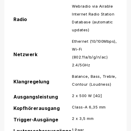
Webradio via Airable
Internet Radio Station
Radio
Database (automatic
updates)
Ethernet (10/100Mbps),
Wi-Fi
Netzwerk
(802.11a/b/g/n/ac)
2.4/5GHz
Balance, Bass, Treble,
Klangregelung
Contour (Loudness)
2 x 500 W [4Ω]
Ausgangsleistung
Class-A 6,35 mm
Kopfhörerausgang
2 x 3,5 mm
Trigger-Ausgänge
1 Paar
Lautsprecherausgänge