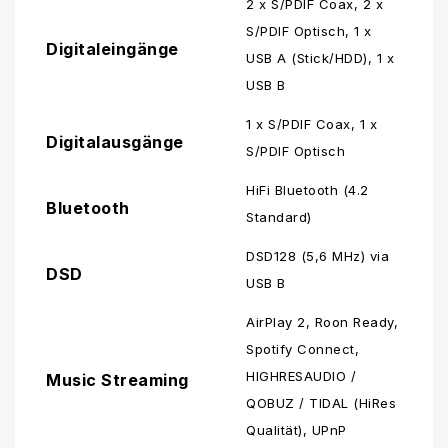
2 x S/PDIF Coax, 2 x
S/PDIF Optisch, 1 x
Digitaleingänge
USB A (Stick/HDD), 1 x
USB B
1 x S/PDIF Coax, 1 x
Digitalausgänge
S/PDIF Optisch
HiFi Bluetooth (4.2
Bluetooth
Standard)
DSD128 (5,6 MHz) via
DSD
USB B
AirPlay 2, Roon Ready,
Spotify Connect,
HIGHRESAUDIO /
Music Streaming
QOBUZ / TIDAL (HiRes
Qualität), UPnP