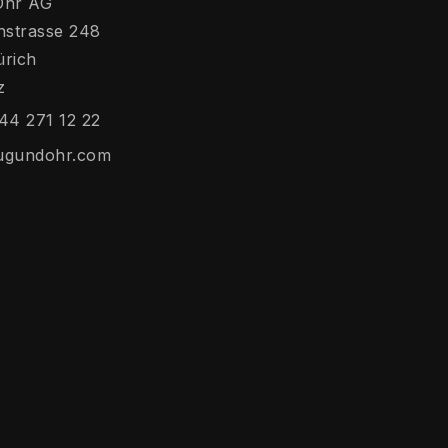
Ohr AG
hstrasse 248
ürich
z
44 271 12 22
ugundohr.com