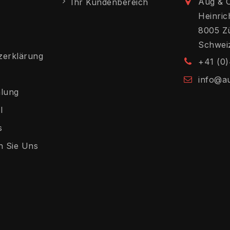
Aug & 
Ihr Kundenbereich
Heinric
8005 Z
Schwei
zerklärung
+41 (0)
info@a
hlung
l
s
n Sie Uns