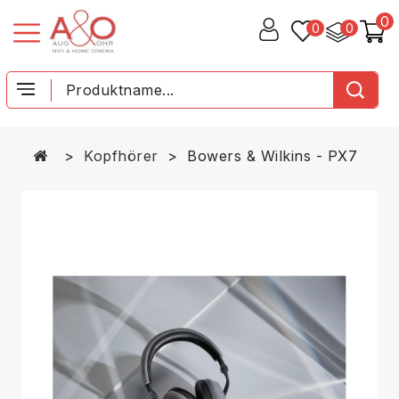
0
0
0
Kopfhörer
Bowers & Wilkins - PX7