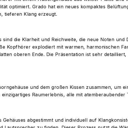
ität optimiert. Grado hat ein neues kompaktes Belüftun
, tieferen Klang erzeugt.
sind die Klarheit und Reichweite, die neue Noten und De
ße Kopfhörer explodiert mit warmen, harmonischen Fa
ten oberen Ende. Die Präsentation ist sehr detailliert, d
Ahorngehäuse und dem großen Kissen zusammen, um ein
in einzigartiges Raumerlebnis, alle mit atemberaubende
nes Gehäuses abgestimmt und individuell auf Klangkonsi
d Lautsprecher zu finden. Dieser Prozess nutzt die Wä