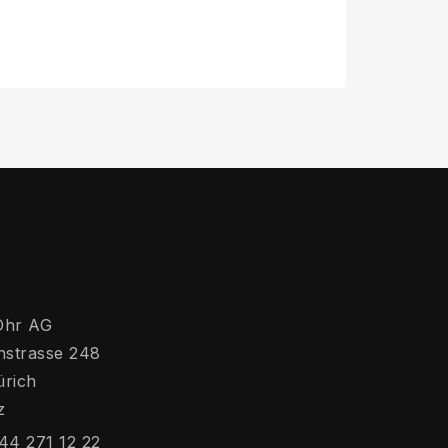
Ohr AG
hstrasse 248
ürich
z
44 271 12 22