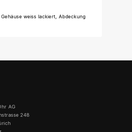
/ Gehäuse weiss lackiert, Abdeckung
Ohr AG
hstrasse 248
ürich
z