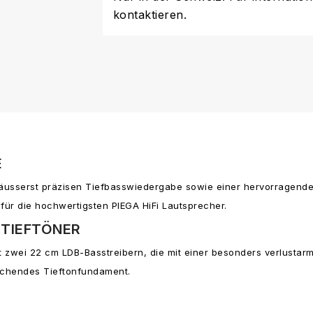
kontaktieren.
E
d äusserst präzisen Tiefbasswiedergabe sowie einer hervorragend
für die hochwertigsten PIEGA HiFi Lautsprecher.
 TIEFTÖNER
it zwei 22 cm LDB-Basstreibern, die mit einer besonders verlusta
eichendes Tieftonfundament.