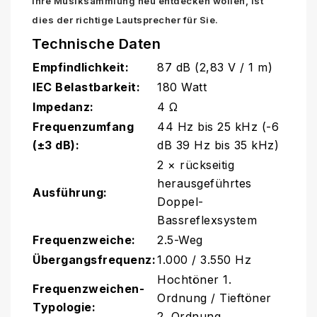
Ihre Musiksammlung neu entdecken wollen, ist
dies der richtige Lautsprecher für Sie.
Technische Daten
Empfindlichkeit:
87 dB (2,83 V / 1 m)
IEC Belastbarkeit:
180 Watt
Impedanz:
4 Ω
Frequenzumfang
44 Hz bis 25 kHz (-6
(±3 dB):
dB 39 Hz bis 35 kHz)
2 × rückseitig
herausgeführtes
Ausführung:
Doppel-
Bassreflexsystem
Frequenzweiche:
2.5-Weg
Übergangsfrequenz:
1.000 / 3.550 Hz
Hochtöner 1.
Frequenzweichen-
Ordnung / Tieftöner
Typologie:
2. Ordnung