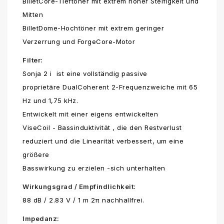
BilletCore-Tieftöner mit extrem hoher Steifigkeit und
Mitten
BilletDome-Hochtöner mit extrem geringer
Verzerrung und ForgeCore-Motor
Filter:
Sonja 2 i ist eine vollständig passive
proprietäre DualCoherent 2-Frequenzweiche mit 65
Hz und 1,75 kHz.
Entwickelt mit einer eigens entwickelten
ViseCoil - Bassinduktivität , die den Restverlust
reduziert und die Linearität verbessert, um eine
größere
Basswirkung zu erzielen -sich unterhalten
Wirkungsgrad / Empfindlichkeit:
88 dB / 2.83 V / 1 m 2π nachhallfrei.
Impedanz: