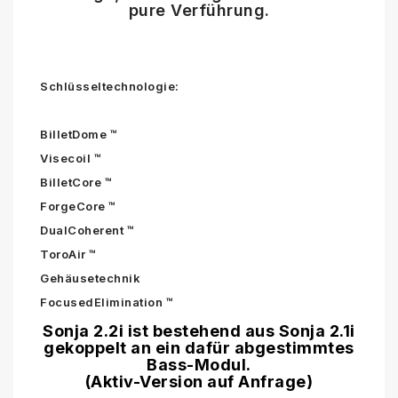
pure Verführung.
Schlüsseltechnologie:
BilletDome ™
Visecoil ™
BilletCore ™
ForgeCore ™
DualCoherent ™
ToroAir ™
Gehäusetechnik
FocusedElimination ™
Sonja 2.2i ist bestehend aus Sonja 2.1i
gekoppelt an ein dafür abgestimmtes
Bass-Modul.
(Aktiv-Version auf Anfrage)