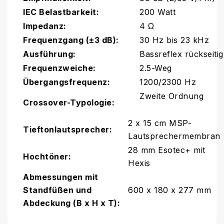
IEC Belastbarkeit:
200 Watt
Impedanz:
4 Ω
Frequenzgang (±3 dB):
30 Hz bis 23 kHz
Ausführung:
Bassreflex rückseitig
Frequenzweiche:
2.5-Weg
Übergangsfrequenz:
1200/2300 Hz
Zweite Ordnung
Crossover-Typologie:
2 x 15 cm MSP-
Tieftonlautsprecher:
Lautsprechermembran
28 mm Esotec+ mit
Hochtöner:
Hexis
Abmessungen mit
Standfüßen und
600 x 180 x 277 mm
Abdeckung (B x H x T):