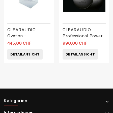
CLEARAUDIO
CLEARAUDIO
Ovation -
Professional Power
Abdeckhaube
24V
445,00 CHF
990,00 CHF
AC024
DETAILANSICHT
DETAILANSICHT
Kategorien
Informationen