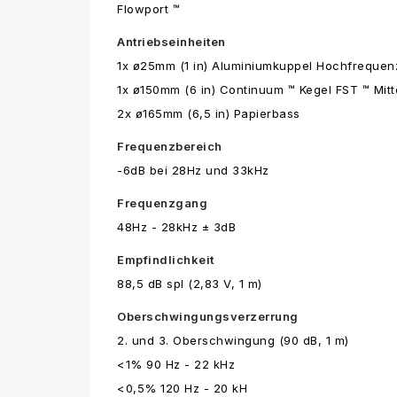
Flowport ™
Antriebseinheiten
1x ø25mm (1 in) Aluminiumkuppel Hochfrequen
1x ø150mm (6 in) Continuum ™ Kegel FST ™ Mitt
2x ø165mm (6,5 in) Papierbass
Frequenzbereich
-6dB bei 28Hz und 33kHz
Frequenzgang
48Hz - 28kHz ± 3dB
Empfindlichkeit
88,5 dB spl (2,83 V, 1 m)
Oberschwingungsverzerrung
2. und 3. Oberschwingung (90 dB, 1 m)
<1% 90 Hz - 22 kHz
<0,5% 120 Hz - 20 kH