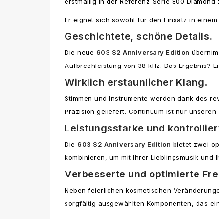
erstmailig in der Referenz-Serie 800 Diamond
Er eignet sich sowohl für den Einsatz in ein
Geschichtete, schöne Details.
Die neue
603 S2 Anniversary Edition
übernimm
Aufbrechleistung von 38 kHz. Das Ergebnis? E
Wirklich erstaunlicher Klang
.
Stimmen und Instrumente werden dank des revol
Präzision geliefert. Continuum ist nur unsere
Leistungsstarke und kontrollier
Die
603 S2 Anniversary Edition
bietet zwei o
kombinieren, um mit Ihrer Lieblingsmusik und I
Verbesserte und optimierte Fr
Neben feierlichen kosmetischen Veränderungen
sorgfältig ausgewählten Komponenten, das eine