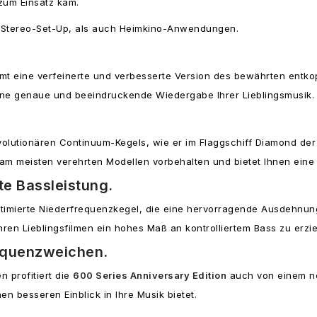
 zum Einsatz kam.
em Stereo-Set-Up, als auch Heimkino-Anwendungen.
t eine verfeinerte und verbesserte Version des bewährten entko
ine genaue und beeindruckende Wiedergabe Ihrer Lieblingsmusik.
utionären Continuum-Kegels, wie er im Flaggschiff Diamond der 80
n am meisten verehrten Modellen vorbehalten und bietet Ihnen ein
te Bassleistung.
ptimierte Niederfrequenzkegel, die eine hervorragende Ausdehnun
hren Lieblingsfilmen ein hohes Maß an kontrolliertem Bass zu erzie
equenzweichen.
 profitiert die
600 Series Anniversary Edition
auch von einem ne
n besseren Einblick in Ihre Musik bietet.