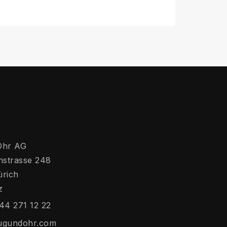
Ohr AG
hstrasse 248
ürich
z
44 271 12 22
ugundohr.com