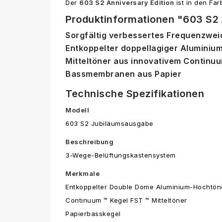
Der
603 S2 Anniversary Edition
ist in den Fa
Produktinformationen "603 S2 
Sorgfältig verbessertes Frequenzwe
Entkoppelter doppellagiger Aluminiu
Mitteltöner aus innovativem Continu
Bassmembranen aus Papier
Technische Spezifikationen
Modell
603 S2 Jubiläumsausgabe
Beschreibung
3-Wege-Belüftungskastensystem
Merkmale
Entkoppelter Double Dome Aluminium-Hochtön
Continuum ™ Kegel FST ™ Mitteltöner
Papierbasskegel