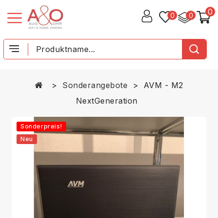
0
0
0
Sonderangebote
AVM - M2
NextGeneration
Sonderpreis!
Neu