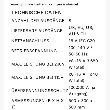
eine optimale Leitfähigkeit gewährleistet.
TECHNISCHE DATEN
ANZAHL DER AUSGÄNGE
8
UK, EU, US,
LIEFERBARE AUSGÄNGE
AU & CH
NETZANSCHLUSS
16 A IEC C20
100-240 V /
BETRIEBSSPANNUNG
50-60 Hz
x8 (16 A 3.680
MAX. LEISTUNG BEI 230V
W total)
x8 (16 A 1.840
MAX. LEISTUNG BEI 115V
W total)
100.000 A (je
ÜBERSPANNUNGSSCHUTZ
Ausgang)
ABMESSUNGEN (B X H X
500 x 300 x
T)
500 mm