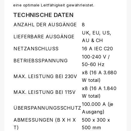
eine optimale Leitfähigkeit gewährleistet.
TECHNISCHE DATEN
ANZAHL DER AUSGÄNGE
8
UK, EU, US,
LIEFERBARE AUSGÄNGE
AU & CH
NETZANSCHLUSS
16 A IEC C20
100-240 V /
BETRIEBSSPANNUNG
50-60 Hz
x8 (16 A 3.680
MAX. LEISTUNG BEI 230V
W total)
x8 (16 A 1.840
MAX. LEISTUNG BEI 115V
W total)
100.000 A (je
ÜBERSPANNUNGSSCHUTZ
Ausgang)
ABMESSUNGEN (B X H X
500 x 300 x
T)
500 mm