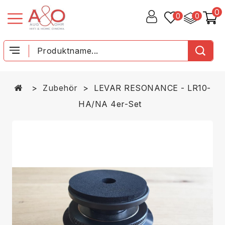
0
0
0
Zubehör
LEVAR RESONANCE - LR10-
HA/NA 4er-Set