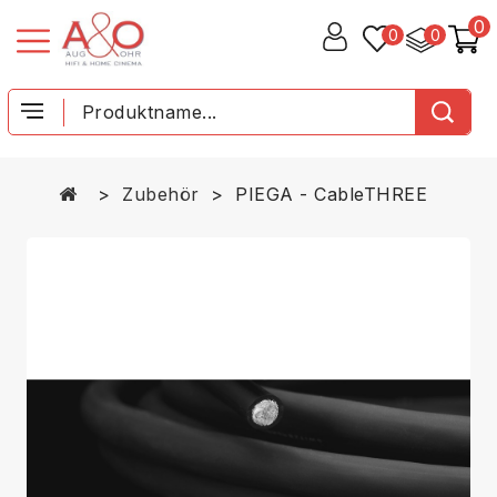
0
0
0
Zubehör
PIEGA - CableTHREE