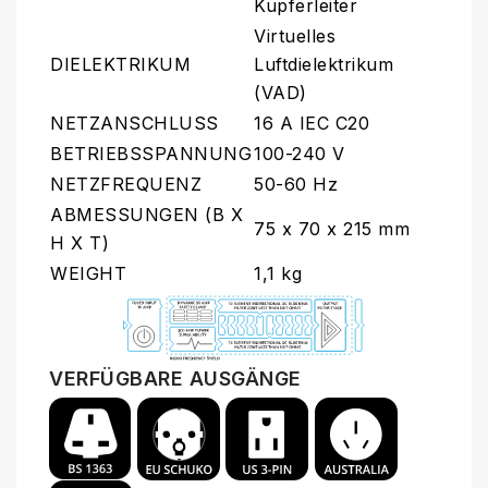
Kupferleiter
Virtuelles
DIELEKTRIKUM
Luftdielektrikum
(VAD)
NETZANSCHLUSS
16 A IEC C20
BETRIEBSSPANNUNG
100-240 V
NETZFREQUENZ
50-60 Hz
ABMESSUNGEN (B X
75 x 70 x 215 mm
H X T)
WEIGHT
1,1 kg
VERFÜGBARE AUSGÄNGE