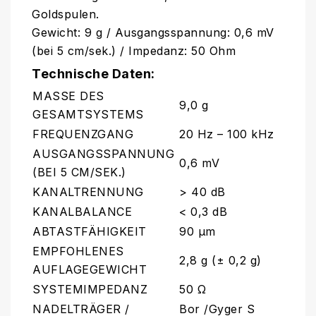
Goldspulen.
Gewicht: 9 g / Ausgangsspannung: 0,6 mV
(bei 5 cm/sek.) / Impedanz: 50 Ohm
Technische Daten:
MASSE DES
9,0 g
GESAMTSYSTEMS
FREQUENZGANG
20 Hz – 100 kHz
AUSGANGSSPANNUNG
0,6 mV
(BEI 5 CM/SEK.)
KANALTRENNUNG
> 40 dB
KANALBALANCE
< 0,3 dB
ABTASTFÄHIGKEIT
90 μm
EMPFOHLENES
2,8 g (± 0,2 g)
AUFLAGEGEWICHT
SYSTEMIMPEDANZ
50 Ω
NADELTRÄGER /
Bor /Gyger S