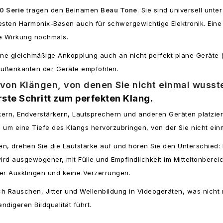
0 Serie
tragen den Beinamen
Beau Tone
. Sie sind universell unt
testen Harmonix-Basen auch für schwergewichtige Elektronik. Ein
ie Wirkung nochmals.
ne gleichmäßige Ankopplung auch an nicht perfekt plane Geräte (un
 Außenkanten der Geräte empfohlen.
von Klängen, von denen Sie nicht einmal wusste
rste Schritt zum perfekten Klang.
rkern, Endverstärkern, Lautsprechern und anderen Geräten platzie
um eine Tiefe des Klangs hervorzubringen, von der Sie nicht ein
, drehen Sie die Lautstärke auf und hören Sie den Unterschied: kl
rd ausgewogener, mit Fülle und Empfindlichkeit im Mitteltonberei
iger Ausklingen und keine Verzerrungen.
h Rauschen, Jitter und Wellenbildung in Videogeräten, was nicht
digeren Bildqualität führt.