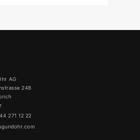
Ohr AG
hstrasse 248
ürich
z
44 271 12 22
ugundohr.com